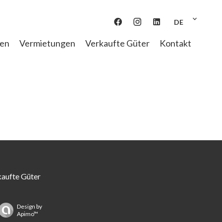
DE
gen
Vermietungen
Verkaufte Güter
Kontakt
aufte Güter
Design by
Apimo™