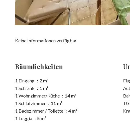
Keine Informationen verfügbar
Räumlichkeiten
U
1 Eingang
2 m²
Flu
1 Schrank
1 m²
Au
1 Wohnzimmer/Küche
14 m²
Ba
1 Schlafzimmer
11 m²
TG
1 Badezimmer / Toilette
4 m²
Kra
1 Loggia
5 m²