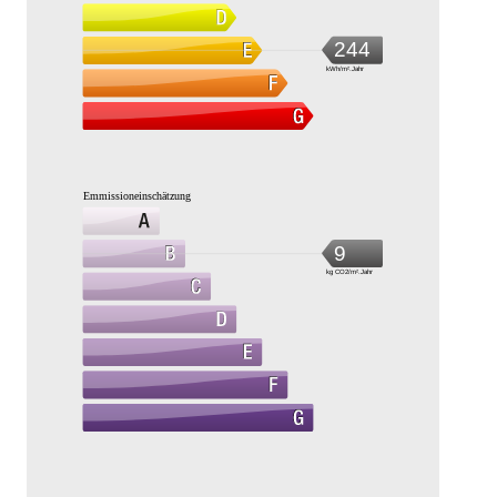
244
kWh/m².Jahr
Emmissioneinschätzung
9
kg CO2/m².Jahr