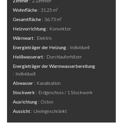
Zimmer
2 Zimmer
Wohnfläche
31.25 m²
Gesamtfläche
36.73 m²
Heizvorrichtung
Konvektor
Wärmeart
Elektro
Energieträger der Heizung
Individuell
Heißwasserart
Durchlauferhitzer
Energieträger der Warmwasserbereitung
Individuell
Abwasser
Kanalisation
Stockwerk
Erdgeschoss / 1 Stockwerk
Ausrichtung
Osten
Aussicht
Uneingeschränkt