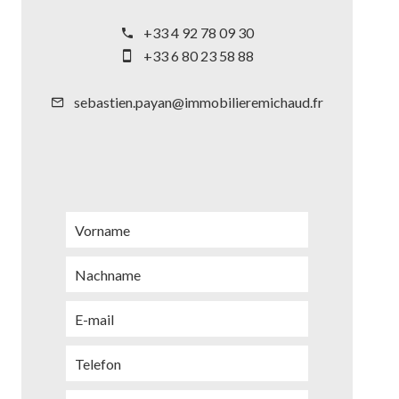
+33 4 92 78 09 30
+33 6 80 23 58 88
sebastien.payan@immobilieremichaud.fr