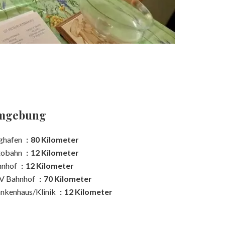
mgebung
ghafen
80 Kilometer
tobahn
12 Kilometer
hnhof
12 Kilometer
V Bahnhof
70 Kilometer
nkenhaus/Klinik
12 Kilometer