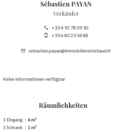
Sébastien PAYAN
Verkäufer
+33 4 92 78 09 30
+33 6 80 23 58 88
sebastien.payan@immobilieremichaud.fr
Keine Informationen verfügbar
Räumlichkeiten
1 Eingang
6 m²
1 Schrank
1 m²