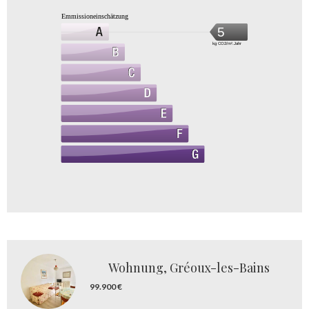
Emmissioneinschätzung
5
kg CO2/m².Jahr
Wohnung, Gréoux-les-Bains
99.900 €