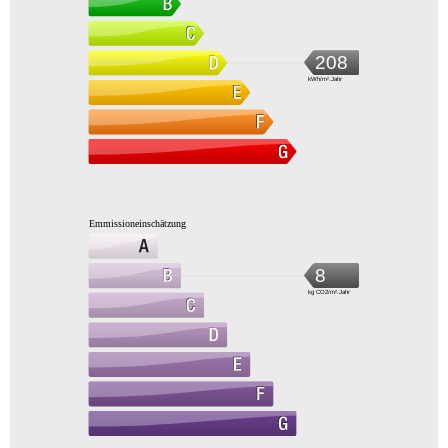
208
kWh/m².Jahr
Emmissioneinschätzung
8
kg CO2/m².Jahr