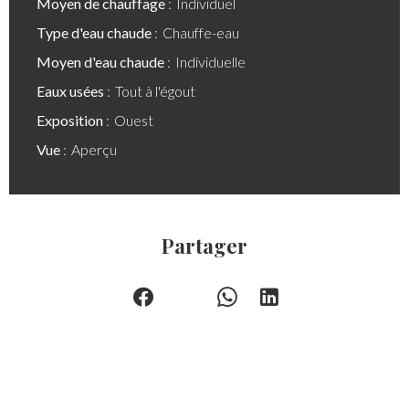
Moyen de chauffage
Individuel
Type d'eau chaude
Chauffe-eau
Moyen d'eau chaude
Individuelle
Eaux usées
Tout à l'égout
Exposition
Ouest
Vue
Aperçu
Partager